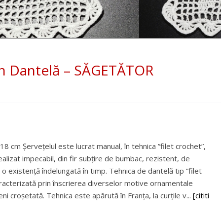
din Dantelă – SĂGETĂTOR
8 cm Șervețelul este lucrat manual, în tehnica ”filet crochet”,
alizat impecabil, din fir subțire de bumbac, rezistent, de
i o existență îndelungată în timp. Tehnica de dantelă tip ”filet
racterizată prin înscrierea diverselor motive ornamentale
 croșetată. Tehnica este apărută în Franța, la curțile v...
[cititi