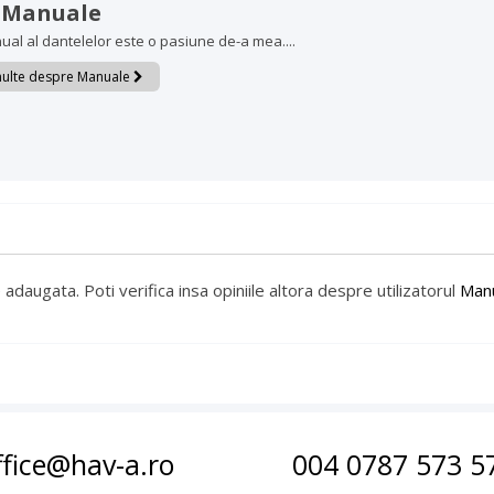
 Manuale
ual al dantelelor este o pasiune de-a mea....
 multe despre Manuale
 adaugata. Poti verifica insa opiniile altora despre utilizatorul
Man
ffice@hav-a.ro
004 0787 573 5
/
Politica de cookie-uri
/
Misiunea Noastră
/
ANPC