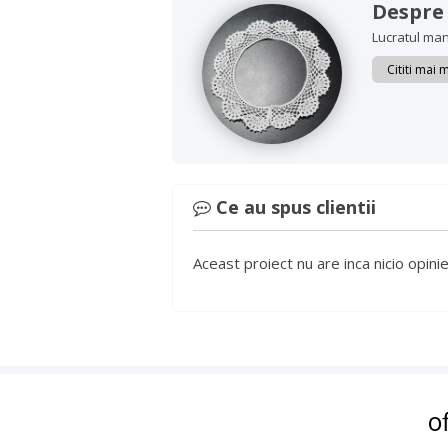
Despre
Lucratul man
Cititi mai
Ce au spus clientii
Aceast proiect nu are inca nicio opinie
© 2026 HAV-A.ro. Toate drepturile rezervate.
o
Termeni și Condiții
/
Politica de confidențialitate